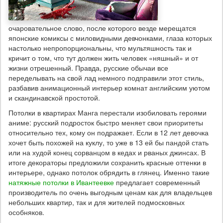
очаровательное слово, после которого везде мерещатся
японские комиксы с миловидными девчонками, глаза которых
настолько непропорциональны, что мультяшность так и
кричит о том, что тут должен жить человек «няшный» и от
жизни отрешенный. Правда, русские обычаи все
переделывать на свой лад немного подправили этот стиль,
разбавив анимационный интерьер комнат английским уютом
и скандинавской простотой.
Потолки в квартирах Манга перестали изобиловать героями
аниме: русский подросток быстро меняет свои приоритеты
относительно тех, кому он подражает. Если в 12 лет девочка
хочет быть похожей на куклу, то уже в 13 ей бы пандой стать
или на худой конец сорванцом в кедах и рваных джинсах. В
итоге декораторы предложили сохранить красные оттенки в
интерьере, однако потолок обрядить в глянец.
Именно такие
натяжные потолки в Ивантеевке
предлагает современный
производитель по очень выгодным ценам как для владельцев
небольших квартир, так и для жителей подмосковных
особняков.