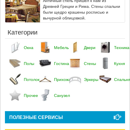
Античный стиль пришел к нам из
Древней Греции и Рима. Стены спальни
были щедро крашены росписью и
вычурной облицовкой.
Категории
Окна
Мебель
Двери
Техника
Полы
Гостиная
Стены
Кухня
Потолок
Прихожая
Эркеры
Спальн
Прочее
Санузел
ПОЛЕЗНЫЕ СЕРВИСЫ