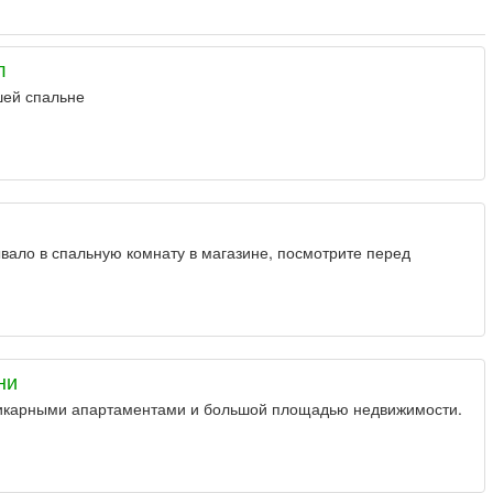
л
шей спальне
вало в спальную комнату в магазине, посмотрите перед
.
ни
икарными апартаментами и большой площадью недвижимости.