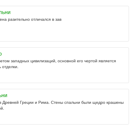
льни
ена разительно отличался в зав
о
ветом западных цивилизаций, основной его чертой является
 отделки.
ьни
из Древней Греции и Рима. Стены спальни были щедро крашены
й.