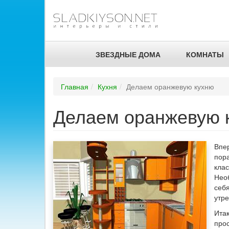
ЗВЕЗДНЫЕ ДОМА
КОМНАТЫ
Главная
Кухня
Делаем оранжевую кухню
Делаем оранжевую 
Впер
пора
клас
Необ
себя
утр
Ита
про