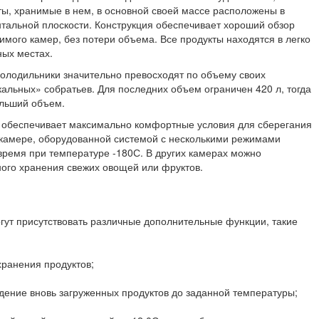
ты, хранимые в нем, в основной своей массе расположены в
нтальной плоскости. Конструкция обеспечивает хороший обзор
имого камер, без потери объема. Все продукты находятся в легко
ных местах.
холодильники значительно превосходят по объему своих
кальных» собратьев. Для последних объем ограничен 420 л, тогда
ольший объем.
 обеспечивает максимально комфортные условия для сберегания
 камере, оборудованной системой с несколькими режимами
время при температуре -180С. В других камерах можно
ого хранения свежих овощей или фруктов.
огут присутствовать различные дополнительные функции, такие
хранения продуктов;
ждение вновь загруженных продуктов до заданной температуры;