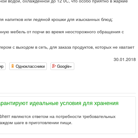
ной водой, охлажденной до 12 0С, что особо приятно в жаркие
для напитков или ледяной крошки для изысканных блюд;
онную мебель от порчи во время неосторожного обращения с
м с выходом в сеть, для заказа продуктов, которых не хватает
30.01.2018
ир
Одноклассники
Google+
гарантируют идеальные условия для хранения
bherr являются ответом на потребности требовательных
 каждом шаге в приготовлении пищи.