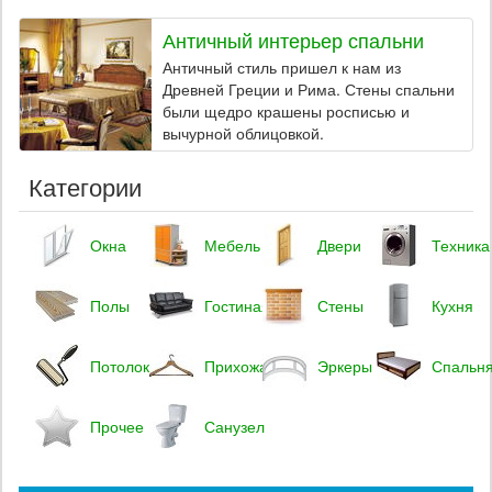
Античный интерьер спальни
Античный стиль пришел к нам из
Древней Греции и Рима. Стены спальни
были щедро крашены росписью и
вычурной облицовкой.
Категории
Окна
Мебель
Двери
Техника
Полы
Гостиная
Стены
Кухня
Потолок
Прихожая
Эркеры
Спальн
Прочее
Санузел