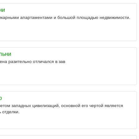
ни
икарными апартаментами и большой площадью недвижимости.
льни
ена разительно отличался в зав
о
ветом западных цивилизаций, основной его чертой является
 отделки.