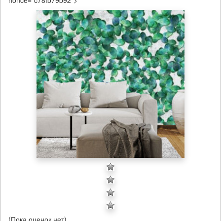
nonce="c78fb79b92">
(Пока оценок нет)