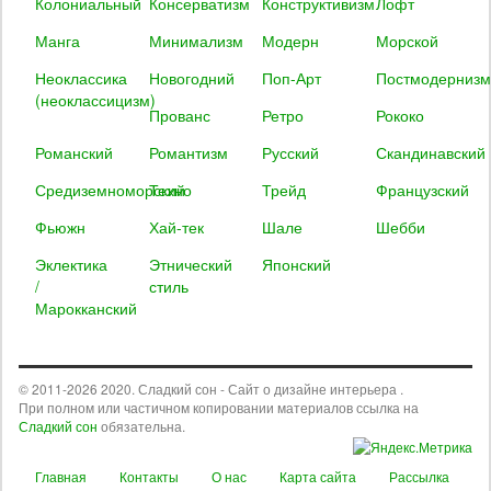
Колониальный
Консерватизм
Конструктивизм
Лофт
Манга
Минимализм
Модерн
Морской
Неоклассика
Новогодний
Поп-Арт
Постмодернизм
(неоклассицизм)
Прованс
Ретро
Рококо
Романский
Романтизм
Русский
Скандинавский
Средиземноморский
Техно
Трейд
Французский
Фьюжн
Хай-тек
Шале
Шебби
Эклектика
Этнический
Японский
/
стиль
Марокканский
© 2011-2026 2020. Сладкий сон - Сайт о дизайне интерьера .
При полном или частичном копировании материалов ссылка на
Сладкий сон
обязательна.
Главная
Контакты
О нас
Карта сайта
Рассылка