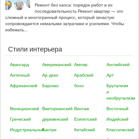
Ремонт без хаоса: порядок работ и их
последовательность Ремонт квартир — это
сложный и многогранный процесс, который зачастую
сопровождается немалыми затратами и усилиями. Чтобы
избежать...
Стили интерьера
Авангард
Американский
Ампир
Английский
Античный
Ар-деко
Арабский
Арт
Африканский
Барокко
бохо
Брутализм
и
необрутализм
Венецианский
Викторианский
Винтаж
Восточный
Греческий
деревенский
Египетский
Индийский
Индустриальный
Кантри
Китайский
Классический