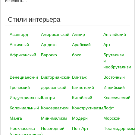
избежать...
Стили интерьера
Авангард
Американский
Ампир
Английский
Античный
Ар-деко
Арабский
Арт
Африканский
Барокко
бохо
Брутализм
и
необрутализм
Венецианский
Викторианский
Винтаж
Восточный
Греческий
деревенский
Египетский
Индийский
Индустриальный
Кантри
Китайский
Классический
Колониальный
Консерватизм
Конструктивизм
Лофт
Манга
Минимализм
Модерн
Морской
Неоклассика
Новогодний
Поп-Арт
Постмодернизм
(неоклассицизм)