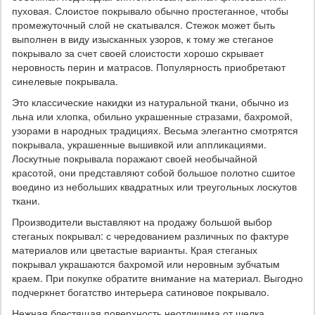
пуховая. Слоистое покрывало обычно простеганное, чтобы
промежуточный слой не скатывался. Стежок может быть
выполнен в виду изысканных узоров, к тому же стеганое
покрывало за счет своей слоистости хорошо скрывает
неровность перин и матрасов. Популярность приобретают
синелевые покрывала.
Это классические накидки из натуральной ткани, обычно из
льна или хлопка, обильно украшенные стразами, бахромой,
узорами в народных традициях. Весьма элегантно смотрятся
покрывала, украшенные вышивкой или аппликациями.
Лоскутные покрывала поражают своей необычайной
красотой, они представляют собой большое полотно сшитое
воедино из небольших квадратных или треугольных лоскутов
ткани.
Производители выставляют на продажу большой выбор
стеганых покрывал: с чередованием различных по фактуре
материалов или цветастые варианты. Края стеганых
покрывал украшаются бахромой или неровным зубчатым
краем. При покупке обратите внимание на материал. Выгодно
подчеркнет богатство интерьера сатиновое покрывало.
Нежная блестящая поверхность неотличима от шелка,