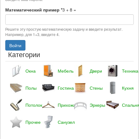
Математический пример
*
3 + 8 =
Решите эту простую математическую задачу и введите результат.
Например, для 1+3, введите 4.
Войти
Категории
Окна
Мебель
Двери
Техника
Полы
Гостиная
Стены
Кухня
Потолок
Прихожая
Эркеры
Спальн
Прочее
Санузел