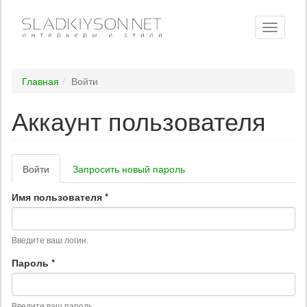
Toggle
navigati
Главная
Войти
Аккаунт пользователя
Главные
Войти
(активная
Запросить новый пароль
вкладки
вкладка)
Имя пользователя
*
Введите ваш логин.
Пароль
*
Введите ваш пароль.