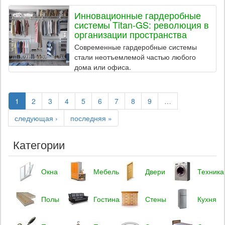
Инновационные гардеробные
системы Titan-GS: революция в
организации пространства
Современные гардеробные системы
стали неотъемлемой частью любого
дома или офиса.
1
2
3
4
5
6
7
8
9
…
следующая ›
последняя »
Категории
Окна
Мебель
Двери
Техника
Полы
Гостиная
Стены
Кухня