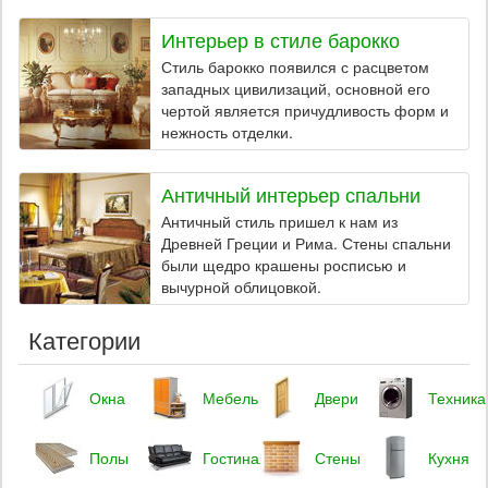
Интерьер в стиле барокко
Стиль барокко появился с расцветом
западных цивилизаций, основной его
чертой является причудливость форм и
нежность отделки.
Античный интерьер спальни
Античный стиль пришел к нам из
Древней Греции и Рима. Стены спальни
были щедро крашены росписью и
вычурной облицовкой.
Категории
Окна
Мебель
Двери
Техника
Полы
Гостиная
Стены
Кухня