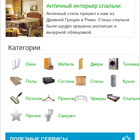
Античный интерьер спальни
Античный стиль пришел к нам из
Древней Греции и Рима. Стены спальни
были щедро крашены росписью и
вычурной облицовкой.
Категории
Окна
Мебель
Двери
Техника
Полы
Гостиная
Стены
Кухня
Потолок
Прихожая
Эркеры
Спальн
Прочее
Санузел
ПОЛЕЗНЫЕ СЕРВИСЫ