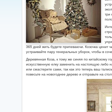
устр
экол
три 
пол
Инт
стро
толь
упря
365 дней жить будете припеваючи. Козочка ценит чи
устраивайте пару генеральных уборок, чтобы в со
Деревянная Коза, к тому же синяя по китайскому г
искусственную елку заменить на настоящую либо на
или смастерите сами, так как это теперь ваш талис
повесьте на новогоднее дерево и отправьте на сто