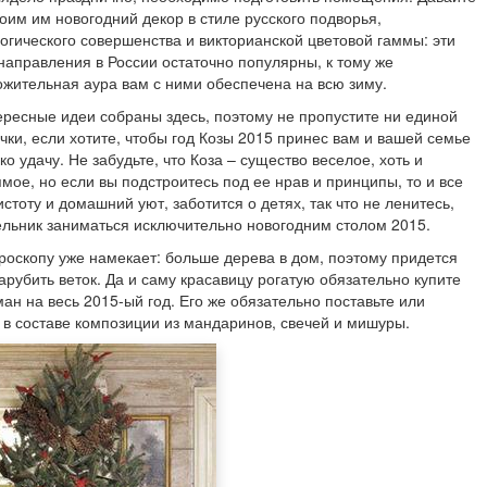
оим им новогодний декор в стиле русского подворья,
огического совершенства и викторианской цветовой гаммы: эти
направления в России остаточно популярны, к тому же
ожительная аура вам с ними обеспечена на всю зиму.
ересные идеи собраны здесь, поэтому не пропустите ни единой
чки, если хотите, чтобы год Козы 2015 принес вам и вашей семье
ко удачу. Не забудьте, что Коза – существо веселое, хоть и
мое, но если вы подстроитесь под ее нрав и принципы, то и все
стоту и домашний уют, заботится о детях, так что не ленитесь,
чельник заниматься исключительно новогодним столом 2015.
ороскопу уже намекает: больше дерева в дом, поэтому придется
рубить веток. Да и саму красавицу рогатую обязательно купите
ман на весь 2015-ый год. Его же обязательно поставьте или
л в составе композиции из мандаринов, свечей и мишуры.