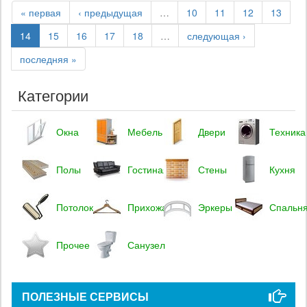
« первая
‹ предыдущая
…
10
11
12
13
14
15
16
17
18
…
следующая ›
последняя »
Категории
Окна
Мебель
Двери
Техника
Полы
Гостиная
Стены
Кухня
Потолок
Прихожая
Эркеры
Спальн
Прочее
Санузел
ПОЛЕЗНЫЕ СЕРВИСЫ