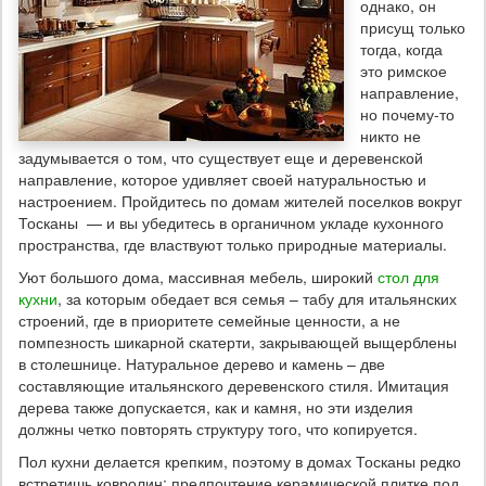
однако, он
присущ только
тогда, когда
это римское
направление,
но почему-то
никто не
задумывается о том, что существует еще и деревенской
направление, которое удивляет своей натуральностью и
настроением. Пройдитесь по домам жителей поселков вокруг
Тосканы — и вы убедитесь в органичном укладе кухонного
пространства, где властвуют только природные материалы.
Уют большого дома, массивная мебель, широкий
стол для
кухни
, за которым обедает вся семья – табу для итальянских
строений, где в приоритете семейные ценности, а не
помпезность шикарной скатерти, закрывающей выщерблены
в столешнице. Натуральное дерево и камень – две
составляющие итальянского деревенского стиля. Имитация
дерева также допускается, как и камня, но эти изделия
должны четко повторять структуру того, что копируется.
Пол кухни делается крепким, поэтому в домах Тосканы редко
встретишь ковролин: предпочтение керамической плитке под