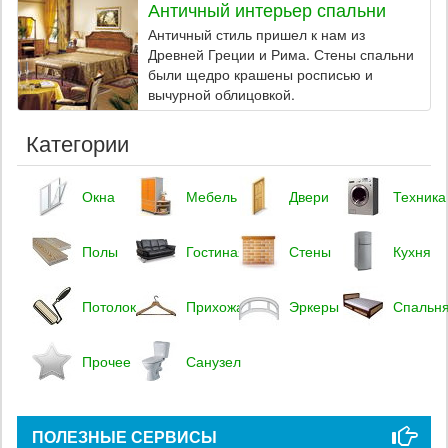
Античный интерьер спальни
Античный стиль пришел к нам из
Древней Греции и Рима. Стены спальни
были щедро крашены росписью и
вычурной облицовкой.
Категории
Окна
Мебель
Двери
Техника
Полы
Гостиная
Стены
Кухня
Потолок
Прихожая
Эркеры
Спальн
Прочее
Санузел
ПОЛЕЗНЫЕ СЕРВИСЫ