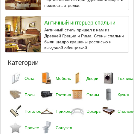
нежность отделки.
Античный интерьер спальни
Античный стиль пришел к нам из
Древней Греции и Рима. Стены спальни
были щедро крашены росписью и
вычурной облицовкой.
Категории
Окна
Мебель
Двери
Техника
Полы
Гостиная
Стены
Кухня
Потолок
Прихожая
Эркеры
Спальн
Прочее
Санузел