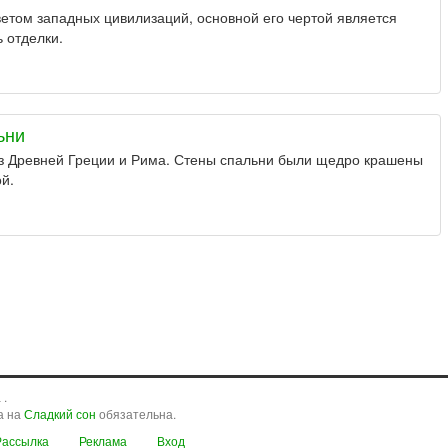
ветом западных цивилизаций, основной его чертой является
 отделки.
ьни
из Древней Греции и Рима. Стены спальни были щедро крашены
й.
 .
а на
Сладкий сон
обязательна.
Рассылка
Реклама
Вход