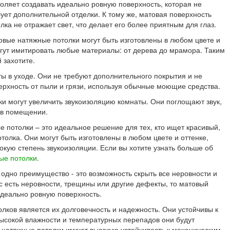
оляет создавать идеально ровную поверхность, которая не
ует дополнительной отделки. К тому же, матовая поверхность
лка не отражает свет, что делает его более приятным для глаз.
овые натяжные потолки могут быть изготовлены в любом цвете и
огут имитировать любые материалы: от дерева до мрамора. Таким
 захотите.
ы в уходе. Они не требуют дополнительного покрытия и не
ерхность от пыли и грязи, используя обычные моющие средства.
ки могут увеличить звукоизоляцию комнаты. Они поглощают звук,
 в помещении.
е потолки – это идеальное решение для тех, кто ищет красивый,
толка. Они могут быть изготовлены в любом цвете и оттенке,
кую степень звукоизоляции. Если вы хотите узнать больше об
ые потолки
.
одно преимущество - это возможность скрыть все неровности и
с есть неровности, трещины или другие дефекты, то матовый
 идеально ровную поверхность.
ков является их долговечность и надежность. Они устойчивы к
 высокой влажности и температурных перепадов они будут
е натяжные потолки имеют высокую устойчивость к механическим