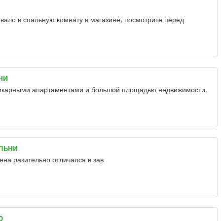
вало в спальную комнату в магазине, посмотрите перед
.
ни
икарными апартаментами и большой площадью недвижимости.
льни
ена разительно отличался в зав
о