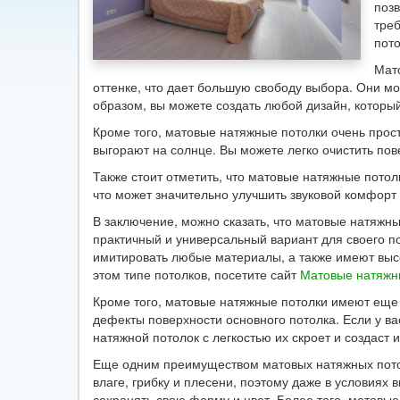
позв
треб
пото
Мат
оттенке, что дает большую свободу выбора. Они м
образом, вы можете создать любой дизайн, который
Кроме того, матовые натяжные потолки очень прост
выгорают на солнце. Вы можете легко очистить пов
Также стоит отметить, что матовые натяжные потол
что может значительно улучшить звуковой комфорт
В заключение, можно сказать, что матовые натяжны
практичный и универсальный вариант для своего по
имитировать любые материалы, а также имеют высо
этом типе потолков, посетите сайт
Матовые натяжн
Кроме того, матовые натяжные потолки имеют еще 
дефекты поверхности основного потолка. Если у ва
натяжной потолок с легкостью их скроет и создаст
Еще одним преимуществом матовых натяжных потол
влаге, грибку и плесени, поэтому даже в условиях
сохранять свою форму и цвет. Более того, матовы