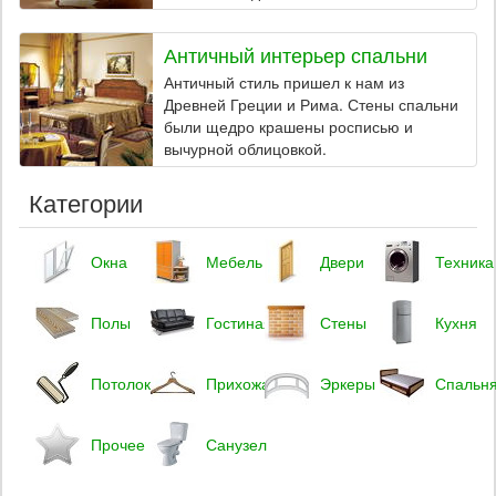
Античный интерьер спальни
Античный стиль пришел к нам из
Древней Греции и Рима. Стены спальни
были щедро крашены росписью и
вычурной облицовкой.
Категории
Окна
Мебель
Двери
Техника
Полы
Гостиная
Стены
Кухня
Потолок
Прихожая
Эркеры
Спальн
Прочее
Санузел