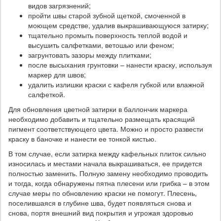
видов загрязнений;
пройти швы старой зубной щеткой, смоченной в
моющем средстве, удалив выкрашивающуюся затирку;
тщательно промыть поверхность теплой водой и
высушить салфетками, ветошью или феном;
загрунтовать зазоры между плитками;
после высыхания грунтовки – нанести краску, используя
маркер для швов;
удалить излишки краски с кафеля губкой или влажной
салфеткой.
Для обновления цветной затирки в баллончик маркера
необходимо добавить и тщательно размещать красящий
пигмент соответствующего цвета. Можно и просто развести
краску в баночке и нанести ее тонкой кистью.
В том случае, если затирка между кафельных плиток сильно
износилась и местами начала выкрашиваться, ее придется
полностью заменить. Полную замену необходимо проводить
и тогда, когда обнаружены пятна плесени или грибка – в этом
случае меры по обновлению краски не помогут. Плесень,
поселившаяся в глубине шва, будет появляться снова и
снова, портя внешний вид покрытия и угрожая здоровью