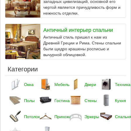
западных цивилизаций, основной его
чертой является причудливость форм и
нежность отделки.
Античный интерьер спальни
Античный стиль пришел к нам из
Древней Греции и Рима. Стены спальни
были щедро крашены росписью и
вычурной облицовкой.
Категории
Окна
Мебель
Двери
Техника
Полы
Гостиная
Стены
Кухня
Потолок
Прихожая
Эркеры
Спальн