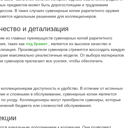
ных предметов может быть дорогостоящим и трудоемким
ессом. В таких случаях сувенирные копии раритетного оружия
новятся идеальным решением для коллекционеров.
чество и детализация
им из главных преимуществ сувенирных копий раритетного
ия, таких как
ппд брамит
, является их высокое качество и
ализация. Производители сувениров стремятся воссоздать каждую
нерам максимально реалистичные модели. От выбора материалов
ли сувениров прилагают все усилия, чтобы обеспечить
коллекционерам доступность и удобство. В отличие от истинных
ими и сложными в обслуживании, сувенирные копии являются
 по уходу. Коллекционеры могут приобрести сувениры, которые
ничений бюджета или сложностей обслуживания.
екции
ются идеальным дополнением к коллекции. Они позволяют