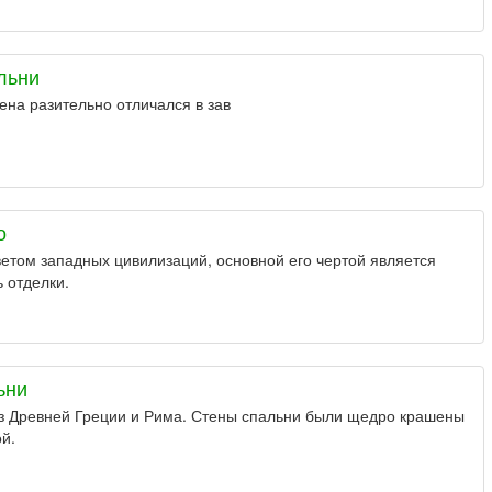
льни
ена разительно отличался в зав
о
ветом западных цивилизаций, основной его чертой является
 отделки.
ьни
из Древней Греции и Рима. Стены спальни были щедро крашены
й.