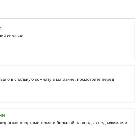
л
шей спальне
вало в спальную комнату в магазине, посмотрите перед
.
ни
икарными апартаментами и большой площадью недвижимости.