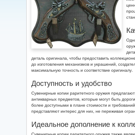
цен
проц
ста
Ка
Одн
оруж
дет
деталь оригинала, чтобы предоставить коллекцио
до изготовления механизмов и украшений, создате
максимальную точность и соответствие оригиналу.
Доступность и удобство
Сувенирные копии раритетного оружия предлагают 
антикварных предметов, которые могут быть дорог
более доступными в плане стоимости и требований
представляют интерес для них, не переживая огра
Идеальное дополнение к колл
Сувенирные копии раритетного оружия также явля