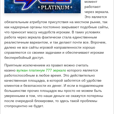
момент
работают
через зеркала.
Это является
обязательным атрибутом присутствия на местном рынке, так
как надзорные органы постоянно закрывают подобные сайты,
что приносит массу неудобств игрокам. В таких условиях
работа через зеркала фактически стала единственным
реалистичным вариантом, и так делают почти все. Впрочем,
далеко не все сайты игровой направленности хорошо
справляются со своими задачами и обеспечивают игрокам
бесперебойный доступ.
Приятным исключением из правил можно считать
казино
вулкан платинум 777 зеркало
которого является
работоспособным в любое время. Это действительно
качественная площадка, в которой заботятся об удобстве
клиентов и безопасности их денег. И если в подавляющем
большинстве прочих площадок мы просто не можем быть
уверенными в том, что наши деньги не окажутся потеряны
после очередной блокировки, то здесь такой проблемы
стопроцентно не будет.