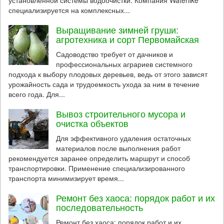
специализируется на комплексных...
Выращивание зимней груши:
агротехника и сорт Первомайская
Садоводство требует от дачников и
профессиональных аграриев системного
подхода к выбору плодовых деревьев, ведь от этого зависят
урожайность сада и трудоемкость ухода за ним в течение
всего года. Для...
Вывоз строительного мусора и
очистка объектов
Для эффективного удаления остаточных
материалов после выполнения работ
рекомендуется заранее определить маршрут и способ
транспортировки. Применение специализированного
транспорта минимизирует время...
Ремонт без хаоса: порядок работ и их
последовательность
Ремонт без хаоса: порядок работ и их