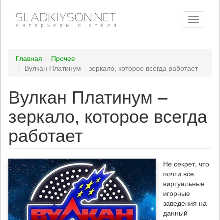
Toggle
navigati
Главная
Прочее
Вулкан Платинум – зеркало, которое всегда работает
Вулкан Платинум –
зеркало, которое всегда
работает
Не секрет, что
почти все
виртуальные
игорные
заведения на
данный