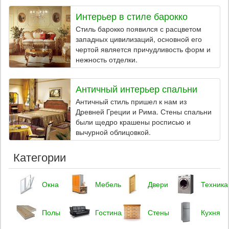
Интерьер в стиле барокко
Стиль барокко появился с расцветом
западных цивилизаций, основной его
чертой является причудливость форм и
нежность отделки.
Античный интерьер спальни
Античный стиль пришел к нам из
Древней Греции и Рима. Стены спальни
были щедро крашены росписью и
вычурной облицовкой.
Категории
Окна
Мебель
Двери
Техника
Полы
Гостиная
Стены
Кухня