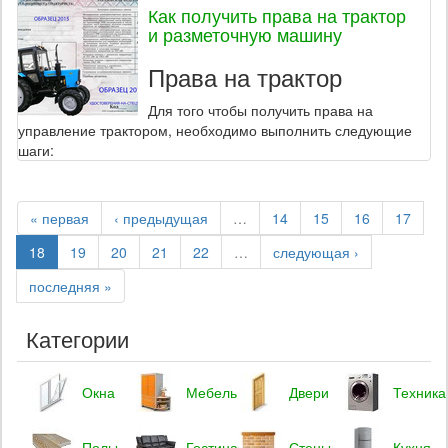
Как получить права на трактор
и разметочную машину
Права на трактор
Для того чтобы получить права на
управление трактором, необходимо выполнить следующие
шаги:
« первая
‹ предыдущая
…
14
15
16
17
18
19
20
21
22
…
следующая ›
последняя »
Категории
Окна
Мебель
Двери
Техника
Полы
Гостиная
Стены
Кухня