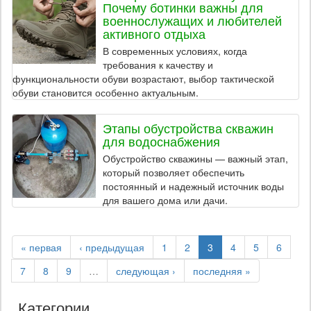
Почему ботинки важны для
военнослужащих и любителей
активного отдыха
В современных условиях, когда
требования к качеству и
функциональности обуви возрастают, выбор тактической
обуви становится особенно актуальным.
Этапы обустройства скважин
для водоснабжения
Обустройство скважины — важный этап,
который позволяет обеспечить
постоянный и надежный источник воды
для вашего дома или дачи.
« первая
‹ предыдущая
1
2
3
4
5
6
7
8
9
…
следующая ›
последняя »
Категории