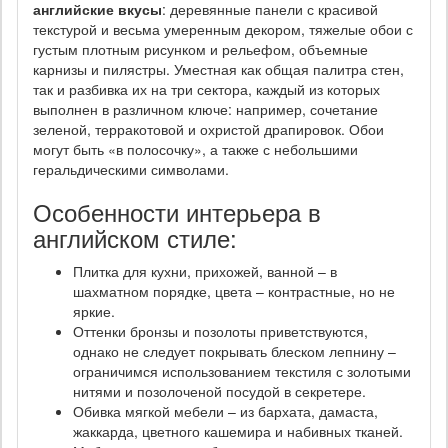
английские вкусы
: деревянные панели с красивой
текстурой и весьма умеренным декором, тяжелые обои с
густым плотным рисунком и рельефом, объемные
карнизы и пилястры. Уместная как общая палитра стен,
так и разбивка их на три сектора, каждый из которых
выполнен в различном ключе: например, сочетание
зеленой, терракотовой и охристой драпировок. Обои
могут быть «в полосочку», а также с небольшими
геральдическими символами.
Особенности интерьера в
английском стиле:
Плитка для кухни, прихожей, ванной – в
шахматном порядке, цвета – контрастные, но не
яркие.
Оттенки бронзы и позолоты приветствуются,
однако не следует покрывать блеском лепнину –
ограничимся использованием текстиля с золотыми
нитями и позолоченой посудой в секретере.
Обивка мягкой мебели – из бархата, дамаста,
жаккарда, цветного кашемира и набивных тканей.