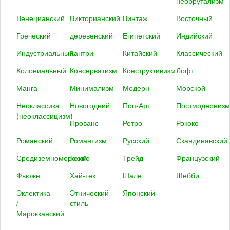
необрутализм
Венецианский
Викторианский
Винтаж
Восточный
Греческий
деревенский
Египетский
Индийский
Индустриальный
Кантри
Китайский
Классический
Колониальный
Консерватизм
Конструктивизм
Лофт
Манга
Минимализм
Модерн
Морской
Неоклассика
Новогодний
Поп-Арт
Постмодернизм
(неоклассицизм)
Прованс
Ретро
Рококо
Романский
Романтизм
Русский
Скандинавский
Средиземноморский
Техно
Трейд
Французский
Фьюжн
Хай-тек
Шале
Шебби
Эклектика
Этнический
Японский
/
стиль
Марокканский